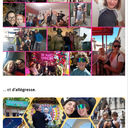
… et
d’allégresse
.