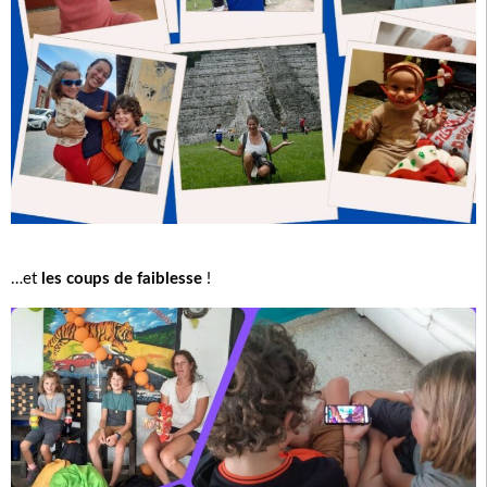
…et
les coups de faiblesse
!