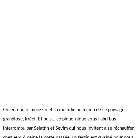
On entend le muezzin et sa mélodie au milieu de ce paysage
grandiose, irréel. Et puis… ce pique-nique sous l’abri bus
interrompu par Selattin et Sevim qui nous invitent à se réchauffer
chez eux. A peine la porte passée, un festin est cuisiné pour nous.