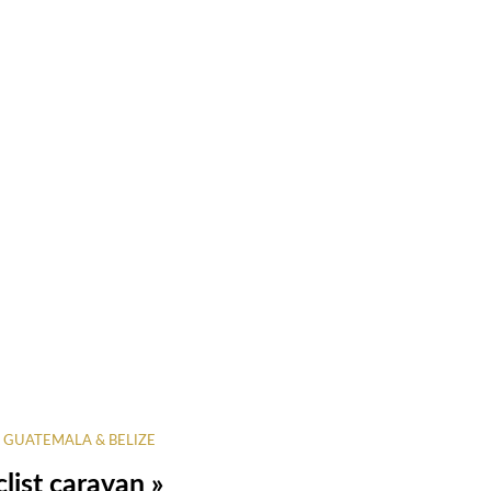
 GUATEMALA & BELIZE
clist caravan »