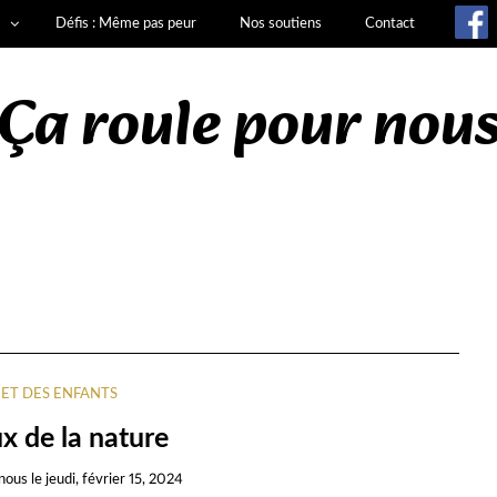
Défis : Même pas peur
Nos soutiens
Contact
Ça roule pour nou
ET DES ENFANTS
x de la nature
nous
le
jeudi, février 15, 2024