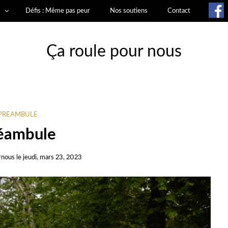
Défis : Même pas peur
Nos soutiens
Contact
Ça roule pour nous
PRÉAMBULE
éambule
rnous
le
jeudi, mars 23, 2023