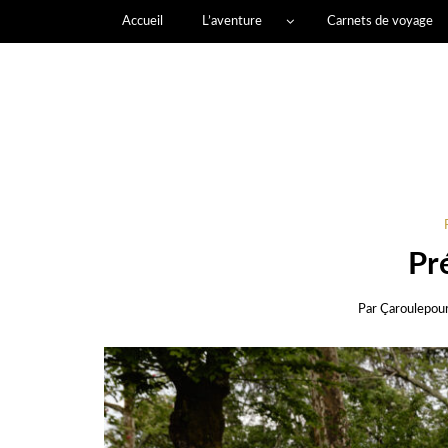
Accueil
L’aventure
Carnets de voyage
Pr
Par
Çaroulepou