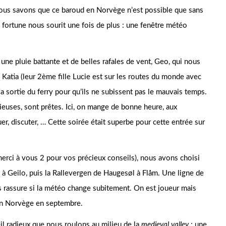
nous savons que ce baroud en Norvège n’est possible que sans
e fortune nous sourit une fois de plus : une fenêtre météo
 une pluie battante et de belles rafales de vent, Geo, qui nous
e Katia (leur 2ème fille Lucie est sur les routes du monde avec
a sortie du ferry pour qu’ils ne subissent pas le mauvais temps.
cieuses, sont prêtes. Ici, on mange de bonne heure, aux
er, discuter, … Cette soirée était superbe pour cette entrée sur
erci à vous 2 pour vos précieux conseils), nous avons choisi
k à Geilo, puis la Rallevergen de Haugesøl à Flåm. Une ligne de
us rassure si la météo change subitement. On est joueur mais
 en Norvège en septembre.
il radieux que nous roulons au milieu de la
medieval valley
: une