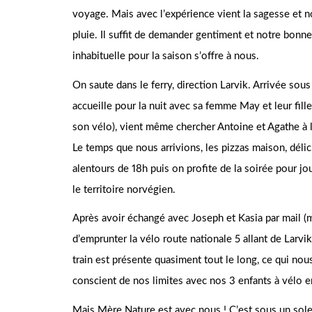
voyage. Mais avec l’expérience vient la sagesse et 
pluie. Il suffit de demander gentiment et notre bonn
inhabituelle pour la saison s’offre à nous.
On saute dans le ferry, direction Larvik. Arrivée sous
accueille pour la nuit avec sa femme May et leur fill
son vélo), vient même chercher Antoine et Agathe à l
Le temps que nous arrivions, les pizzas maison, déli
alentours de 18h puis on profite de la soirée pour jou
le territoire norvégien.
Après avoir échangé avec Joseph et Kasia par mail (m
d’emprunter la vélo route nationale 5 allant de Larvi
train est présente quasiment tout le long, ce qui no
conscient de nos limites avec nos 3 enfants à vélo
Mais Mère Nature est avec nous ! C’est sous un sole