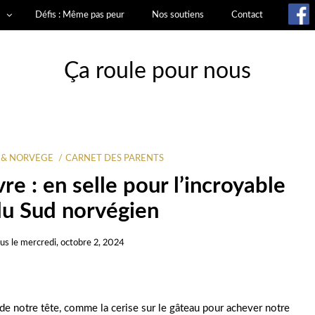
Défis : Même pas peur
Nos soutiens
Contact
Ça roule pour nous
 & NORVÈGE
CARNET DES PARENTS
e : en selle pour l’incroyable
du Sud norvégien
us
le
mercredi, octobre 2, 2024
e notre tête, comme la cerise sur le gâteau pour achever notre